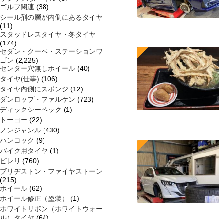
ゴルフ関連
(38)
シール剤の層が内側にあるタイヤ
(11)
スタッドレスタイヤ・冬タイヤ
(174)
セダン・クーペ・ステーションワ
ゴン
(2,225)
センター穴無しホイール
(40)
タイヤ(仕事)
(106)
タイヤ内側にスポンジ
(12)
ダンロップ・ファルケン
(723)
ディックシーペック
(1)
トーヨー
(22)
ノンジャンル
(430)
ハンコック
(9)
バイク用タイヤ
(1)
ピレリ
(760)
ブリヂストン・ファイヤストーン
(215)
ホイール
(62)
ホイール修正（塗装）
(1)
ホワイトリボン（ホワイトウォー
ル）タイヤ
(64)