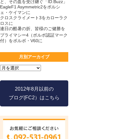
と、その血を受け継ぐ「ID.Buzz」
EagleF1 Asymmetric2をポルシ
ェ・ケイマンに
クロスクライメート3をカローラク
ロスに
連日の酷暑の折、皆様のご健勝を
プライマシー4（ボルボ認証マーク
付）をボルボ・V60に
月別アーカイブ
2012年8月以前の
ブログ(FC2）はこちら