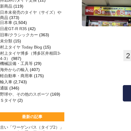
持込みのタイヤ交換
(12)
新商品
(119)
日本未発売のタイヤ（サイズ）や
商品
(373)
日本車
(1,504)
日産GT-R R35
(42)
旧車/クラシックカー
(363)
未分類
(15)
村上タイヤ Today Blog
(15)
村上タイヤ博多（博多区井相田3-
2
4-3）
(987)
機械設備・工具等
(29)
海外からの輸入
(407)
軽自動車・商用車
(175)
輸入車
(2,743)
通販
(346)
野球や、その他のスポーツ
(169)
Ｓタイヤ
(2)
最新の記事
古い「ワーゲンバス（タイプ2）」