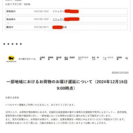
＊＊＊＊＊