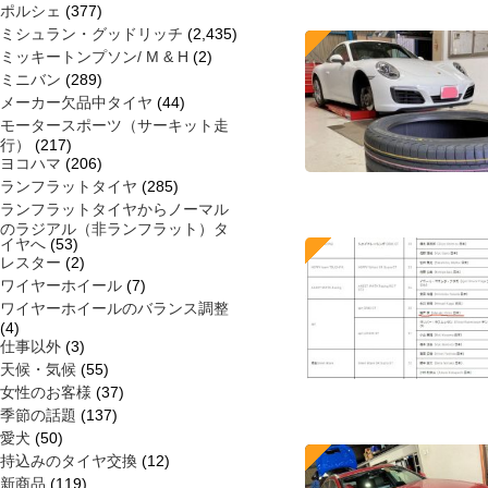
ポルシェ
(377)
ミシュラン・グッドリッチ
(2,435)
ミッキートンプソン/ M & H
(2)
ミニバン
(289)
メーカー欠品中タイヤ
(44)
モータースポーツ（サーキット走
行）
(217)
ヨコハマ
(206)
ランフラットタイヤ
(285)
ランフラットタイヤからノーマル
のラジアル（非ランフラット）タ
イヤへ
(53)
レスター
(2)
ワイヤーホイール
(7)
ワイヤーホイールのバランス調整
(4)
仕事以外
(3)
天候・気候
(55)
女性のお客様
(37)
季節の話題
(137)
愛犬
(50)
持込みのタイヤ交換
(12)
新商品
(119)