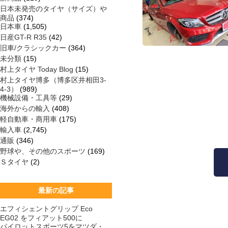
日本未発売のタイヤ（サイズ）や
商品
(374)
日本車
(1,505)
日産GT-R R35
(42)
旧車/クラシックカー
(364)
未分類
(15)
村上タイヤ Today Blog
(15)
村上タイヤ博多（博多区井相田3-
4-3）
(989)
機械設備・工具等
(29)
海外からの輸入
(408)
軽自動車・商用車
(175)
輸入車
(2,745)
通販
(346)
野球や、その他のスポーツ
(169)
Ｓタイヤ
(2)
最新の記事
エフィシェントグリップ Eco
EG02 をフィアット500に
パイロットスポーツ5をマツダ・