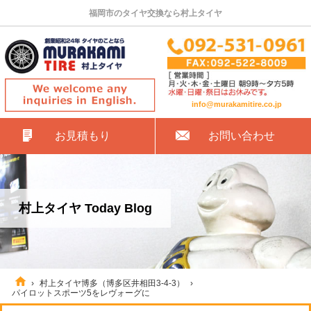
福岡市のタイヤ交換なら村上タイヤ
info@murakamitire.co.jp
お見積もり
お問い合わせ
村上タイヤ Today Blog
›
村上タイヤ博多（博多区井相田3-4-3）
›
パイロットスポーツ5をレヴォーグに