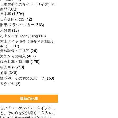
日本未発売のタイヤ（サイズ）や
商品
(373)
日本車
(1,504)
日産GT-R R35
(42)
旧車/クラシックカー
(363)
未分類
(15)
村上タイヤ Today Blog
(15)
村上タイヤ博多（博多区井相田3-
4-3）
(987)
機械設備・工具等
(29)
海外からの輸入
(407)
軽自動車・商用車
(175)
輸入車
(2,743)
通販
(346)
野球や、その他のスポーツ
(169)
Ｓタイヤ
(2)
最新の記事
古い「ワーゲンバス（タイプ2）」
と、その血を受け継ぐ「ID.Buzz」
EagleF1 Asymmetric2をポルシ