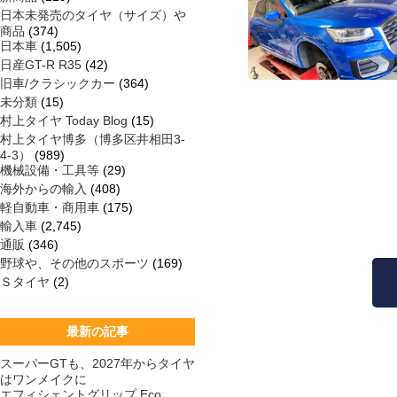
日本未発売のタイヤ（サイズ）や
商品
(374)
日本車
(1,505)
日産GT-R R35
(42)
旧車/クラシックカー
(364)
未分類
(15)
村上タイヤ Today Blog
(15)
村上タイヤ博多（博多区井相田3-
4-3）
(989)
機械設備・工具等
(29)
海外からの輸入
(408)
軽自動車・商用車
(175)
輸入車
(2,745)
通販
(346)
野球や、その他のスポーツ
(169)
Ｓタイヤ
(2)
最新の記事
スーパーGTも、2027年からタイヤ
はワンメイクに
エフィシェントグリップ Eco