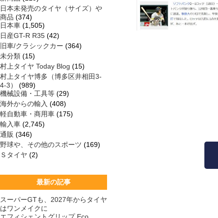
日本未発売のタイヤ（サイズ）や
商品
(374)
日本車
(1,505)
日産GT-R R35
(42)
旧車/クラシックカー
(364)
未分類
(15)
村上タイヤ Today Blog
(15)
村上タイヤ博多（博多区井相田3-
4-3）
(989)
機械設備・工具等
(29)
海外からの輸入
(408)
軽自動車・商用車
(175)
輸入車
(2,745)
通販
(346)
野球や、その他のスポーツ
(169)
Ｓタイヤ
(2)
最新の記事
スーパーGTも、2027年からタイヤ
はワンメイクに
エフィシェントグリップ Eco