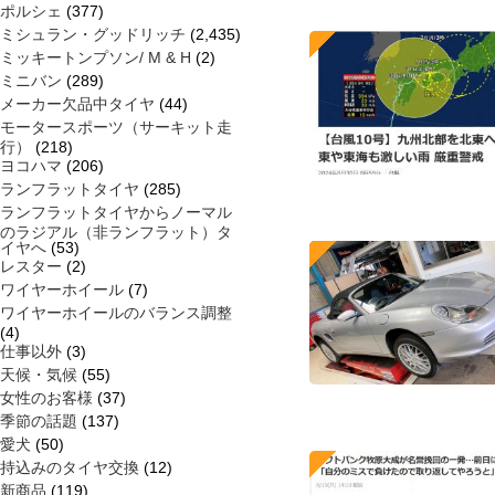
ポルシェ
(377)
ミシュラン・グッドリッチ
(2,435)
ミッキートンプソン/ M & H
(2)
ミニバン
(289)
メーカー欠品中タイヤ
(44)
モータースポーツ（サーキット走
行）
(218)
ヨコハマ
(206)
ランフラットタイヤ
(285)
ランフラットタイヤからノーマル
のラジアル（非ランフラット）タ
イヤへ
(53)
レスター
(2)
ワイヤーホイール
(7)
ワイヤーホイールのバランス調整
(4)
仕事以外
(3)
天候・気候
(55)
女性のお客様
(37)
季節の話題
(137)
愛犬
(50)
持込みのタイヤ交換
(12)
新商品
(119)