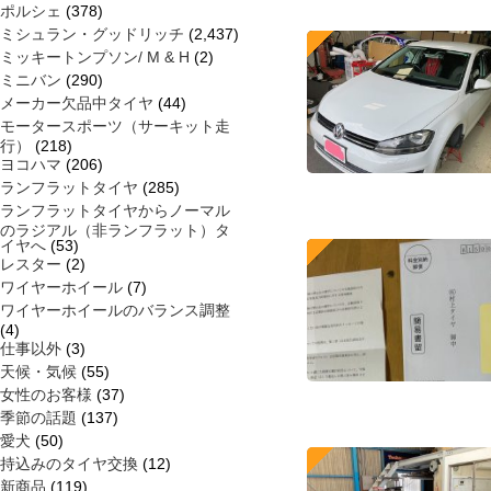
ポルシェ
(378)
ミシュラン・グッドリッチ
(2,437)
ミッキートンプソン/ M & H
(2)
ミニバン
(290)
メーカー欠品中タイヤ
(44)
モータースポーツ（サーキット走
行）
(218)
ヨコハマ
(206)
ランフラットタイヤ
(285)
ランフラットタイヤからノーマル
のラジアル（非ランフラット）タ
イヤへ
(53)
レスター
(2)
ワイヤーホイール
(7)
ワイヤーホイールのバランス調整
(4)
仕事以外
(3)
天候・気候
(55)
女性のお客様
(37)
季節の話題
(137)
愛犬
(50)
持込みのタイヤ交換
(12)
新商品
(119)