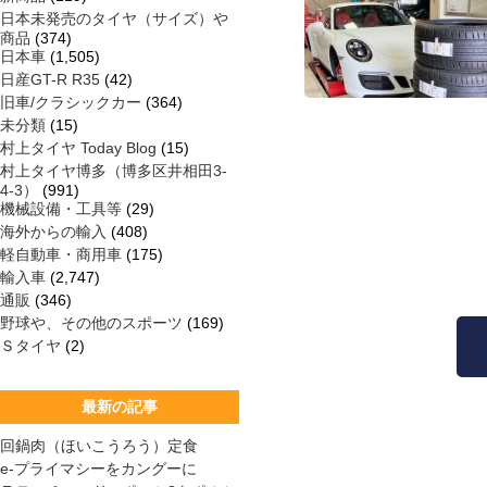
日本未発売のタイヤ（サイズ）や
商品
(374)
日本車
(1,505)
日産GT-R R35
(42)
旧車/クラシックカー
(364)
未分類
(15)
村上タイヤ Today Blog
(15)
村上タイヤ博多（博多区井相田3-
4-3）
(991)
機械設備・工具等
(29)
海外からの輸入
(408)
軽自動車・商用車
(175)
輸入車
(2,747)
通販
(346)
野球や、その他のスポーツ
(169)
Ｓタイヤ
(2)
最新の記事
回鍋肉（ほいこうろう）定食
e-プライマシーをカングーに