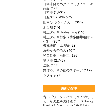
日本未発売のタイヤ（サイズ）や
商品
(373)
日本車
(1,504)
日産GT-R R35
(42)
旧車/クラシックカー
(363)
未分類
(15)
村上タイヤ Today Blog
(15)
村上タイヤ博多（博多区井相田3-
4-3）
(987)
機械設備・工具等
(29)
海外からの輸入
(407)
軽自動車・商用車
(175)
輸入車
(2,743)
通販
(346)
野球や、その他のスポーツ
(169)
Ｓタイヤ
(2)
最新の記事
古い「ワーゲンバス（タイプ2）」
と、その血を受け継ぐ「ID.Buzz」
EagleF1 Asymmetric2をポルシ