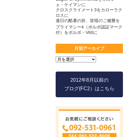
ェ・ケイマンに
クロスクライメート3をカローラク
ロスに
連日の酷暑の折、皆様のご健勝を
プライマシー4（ボルボ認証マーク
付）をボルボ・V60に
月別アーカイブ
2012年8月以前の
ブログ(FC2）はこちら