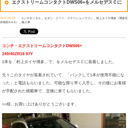
エクストリームコンタクトDWS06+をメルセデスＣに
,
,
2025.09.16
コンチネンタル
セダン・クーペ・ステーションワゴン
村上タイヤ博多（博多区
,
井相田3-4-3）
輸入車
コンチ・エクストリームコンタクトDWS06+
245/40ZR18 97Y
1本を「村上タイヤ博多」で、をメルセデスＣに装着しました。
元々このタイヤが装着されていて、「パンクして1本が使用不能にな
った」と電話もらいました。可能な限り早く入手し、その後にお客様
が手配された積載車で、交換に来てもらいました。
○○様、お買い上げありがとうございます。