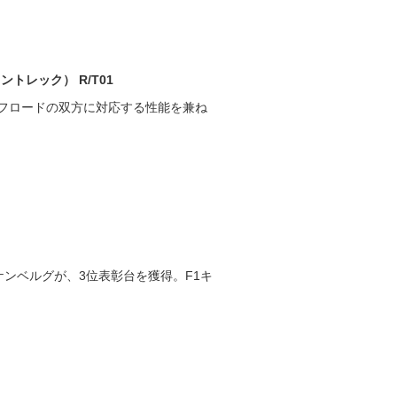
ントレック） R/T01
フロードの双方に対応する性能を兼ね
ケンベルグが、3位表彰台を獲得。F1キ