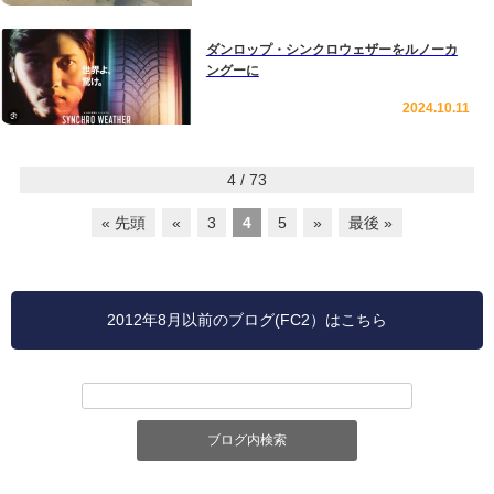
ダンロップ・シンクロウェザーをルノーカ
ングーに
2024.10.11
4 / 73
« 先頭
«
3
4
5
»
最後 »
2012年8月以前のブログ(FC2）はこちら