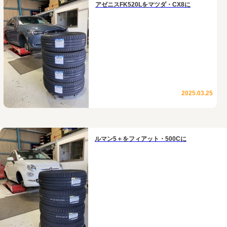
アゼニスFK520Lをマツダ・CX8に
2025.03.25
ルマン5＋をフィアット・500Cに