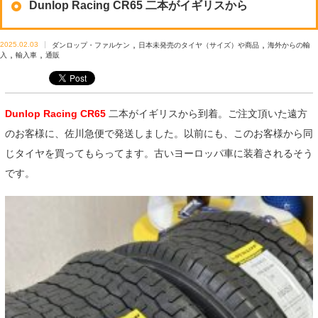
Dunlop Racing CR65 二本がイギリスから
,
,
2025.02.03
ダンロップ・ファルケン
日本未発売のタイヤ（サイズ）や商品
海外からの輸
,
,
入
輸入車
通販
Dunlop Racing CR65
二本がイギリスから到着。ご注文頂いた遠方
のお客様に、佐川急便で発送しました。以前にも、このお客様から同
じタイヤを買ってもらってます。古いヨーロッパ車に装着されるそう
です。