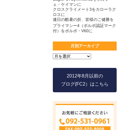
ェ・ケイマンに
クロスクライメート3をカローラク
ロスに
連日の酷暑の折、皆様のご健勝を
プライマシー4（ボルボ認証マーク
付）をボルボ・V60に
月別アーカイブ
2012年8月以前の
ブログ(FC2）はこちら