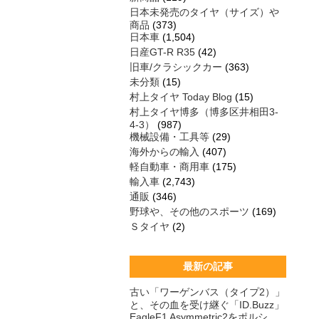
日本未発売のタイヤ（サイズ）や
商品
(373)
日本車
(1,504)
日産GT-R R35
(42)
旧車/クラシックカー
(363)
未分類
(15)
村上タイヤ Today Blog
(15)
村上タイヤ博多（博多区井相田3-
4-3）
(987)
機械設備・工具等
(29)
海外からの輸入
(407)
軽自動車・商用車
(175)
輸入車
(2,743)
通販
(346)
野球や、その他のスポーツ
(169)
Ｓタイヤ
(2)
最新の記事
古い「ワーゲンバス（タイプ2）」
と、その血を受け継ぐ「ID.Buzz」
EagleF1 Asymmetric2をポルシ