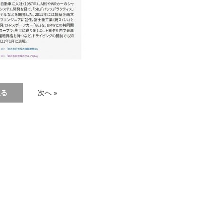
戻る
次へ »