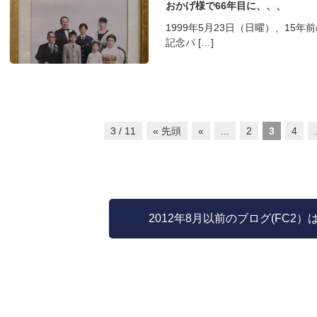
おかげ様で66年目に、、、
1999年5月23日（日曜）、15
記念パ […]
3 / 11
« 先頭
«
...
2
3
4
.
2012年8月以前のブログ(FC2）