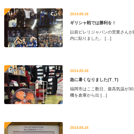
2014.06.16
ギリシャ戦では勝利を！
以前ピレリジャパンの営業さんが
内に貼りました。 […]
2014.05.30
急に暑くなりました(T_T)
福岡市はここ数日、最高気温が3
機を倉庫から出 […]
2014.05.24