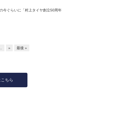
年前の今ぐらいに「村上タイヤ創立50周年
..
»
最後 »
はこちら