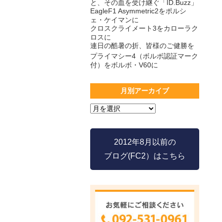
と、その血を受け継ぐ「ID.Buzz」
EagleF1 Asymmetric2をポルシ
ェ・ケイマンに
クロスクライメート3をカローラク
ロスに
連日の酷暑の折、皆様のご健勝を
プライマシー4（ボルボ認証マーク
付）をボルボ・V60に
月別アーカイブ
2012年8月以前の
ブログ(FC2）はこちら