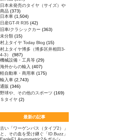
日本未発売のタイヤ（サイズ）や
商品
(373)
日本車
(1,504)
日産GT-R R35
(42)
旧車/クラシックカー
(363)
未分類
(15)
村上タイヤ Today Blog
(15)
村上タイヤ博多（博多区井相田3-
4-3）
(987)
機械設備・工具等
(29)
海外からの輸入
(407)
軽自動車・商用車
(175)
輸入車
(2,743)
通販
(346)
野球や、その他のスポーツ
(169)
Ｓタイヤ
(2)
最新の記事
古い「ワーゲンバス（タイプ2）」
と、その血を受け継ぐ「ID.Buzz」
EagleF1 Asymmetric2をポルシ