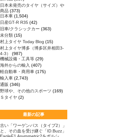
日本未発売のタイヤ（サイズ）や
商品
(373)
日本車
(1,504)
日産GT-R R35
(42)
旧車/クラシックカー
(363)
未分類
(15)
村上タイヤ Today Blog
(15)
村上タイヤ博多（博多区井相田3-
4-3）
(987)
機械設備・工具等
(29)
海外からの輸入
(407)
軽自動車・商用車
(175)
輸入車
(2,743)
通販
(346)
野球や、その他のスポーツ
(169)
Ｓタイヤ
(2)
最新の記事
古い「ワーゲンバス（タイプ2）」
と、その血を受け継ぐ「ID.Buzz」
EagleF1 Asymmetric2をポルシ