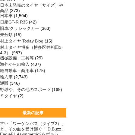
日本未発売のタイヤ（サイズ）や
商品
(373)
日本車
(1,504)
日産GT-R R35
(42)
旧車/クラシックカー
(363)
未分類
(15)
村上タイヤ Today Blog
(15)
村上タイヤ博多（博多区井相田3-
4-3）
(987)
機械設備・工具等
(29)
海外からの輸入
(407)
軽自動車・商用車
(175)
輸入車
(2,743)
通販
(346)
野球や、その他のスポーツ
(169)
Ｓタイヤ
(2)
最新の記事
古い「ワーゲンバス（タイプ2）」
と、その血を受け継ぐ「ID.Buzz」
EagleF1 Asymmetric2をポルシ