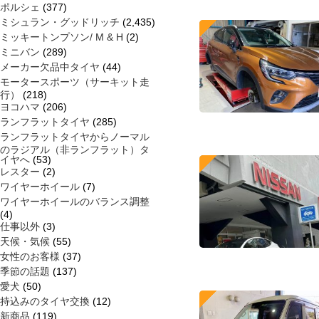
ポルシェ
(377)
ミシュラン・グッドリッチ
(2,435)
ミッキートンプソン/ M & H
(2)
ミニバン
(289)
メーカー欠品中タイヤ
(44)
モータースポーツ（サーキット走
行）
(218)
ヨコハマ
(206)
ランフラットタイヤ
(285)
ランフラットタイヤからノーマル
のラジアル（非ランフラット）タ
イヤへ
(53)
レスター
(2)
ワイヤーホイール
(7)
ワイヤーホイールのバランス調整
(4)
仕事以外
(3)
天候・気候
(55)
女性のお客様
(37)
季節の話題
(137)
愛犬
(50)
持込みのタイヤ交換
(12)
新商品
(119)