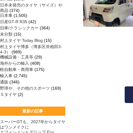
日本未発売のタイヤ（サイズ）や
商品
(374)
日本車
(1,505)
日産GT-R R35
(42)
旧車/クラシックカー
(364)
未分類
(15)
村上タイヤ Today Blog
(15)
村上タイヤ博多（博多区井相田3-
4-3）
(989)
機械設備・工具等
(29)
海外からの輸入
(408)
軽自動車・商用車
(175)
輸入車
(2,745)
通販
(346)
野球や、その他のスポーツ
(169)
Ｓタイヤ
(2)
最新の記事
スーパーGTも、2027年からタイヤ
はワンメイクに
エフィシェントグリップ Eco