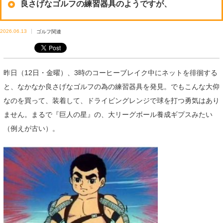
良さげなゴルフの練習器具のようですが、
2026.06.13
ゴルフ関連
昨日（12日・金曜）、3時のコーヒーブレイク中にネットを徘徊する
と、なかなか良さげなゴルフの為の練習器具を発見。でもこんな大仰
なのを買って、装着して、ドライビングレンジで球を打つ勇気はあり
ません。まるで『巨人の星』の、大リーグボール養成ギプスみたい
（例えが古い）。