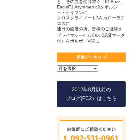
と、その血を受け継ぐ「ID.Buzz」
EagleF1 Asymmetric2をポルシ
ェ・ケイマンに
クロスクライメート3をカローラク
ロスに
連日の酷暑の折、皆様のご健勝を
プライマシー4（ボルボ認証マーク
付）をボルボ・V60に
月別アーカイブ
2012年8月以前の
ブログ(FC2）はこちら