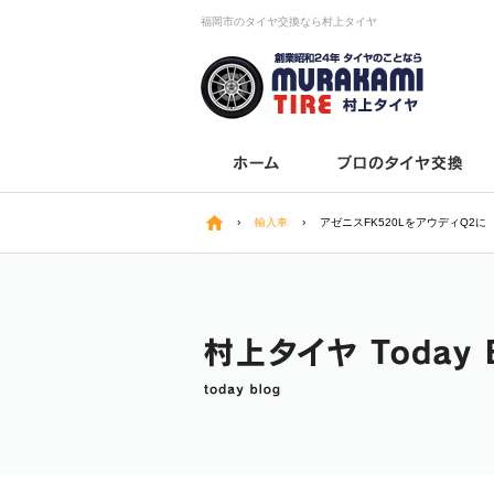
福岡市のタイヤ交換なら村上タイヤ
›
輸入車
›
アゼニスFK520LをアウディQ2に