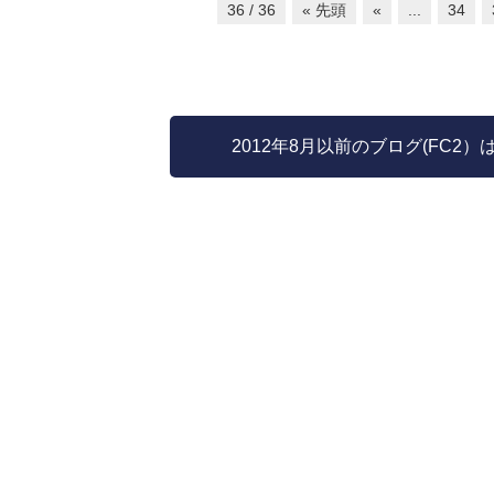
36 / 36
« 先頭
«
...
34
2012年8月以前のブログ(FC2）