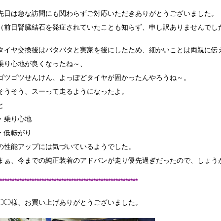
先日は急な訪問にも関わらずご対応いただきありがとうございました。
（前日腎臓結石を発症されていたことも知らず、申し訳ありませんでし
タイヤ交換後はバタバタと実家を後にしたため、細かいことは両親に伝
乗り心地が良くなったね～、
ゴツゴツせんけん、よっぽどタイヤが固かったんやろうね～。
そうそう、スーって走るようになったよ。
と
・乗り心地
・低転がり
の性能アップには気づいているようでした。
まぁ、今までの純正装着のアドバンが走り優先過ぎだったので、しょう
********************************************************
◯◯様、お買い上げありがとうございました。