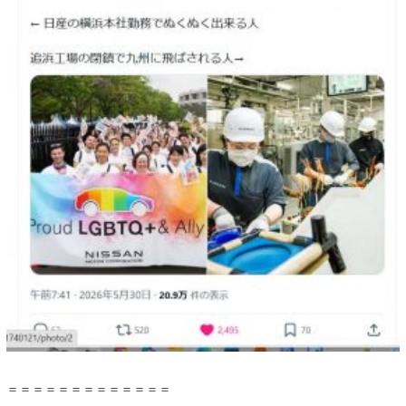
＝＝＝＝＝＝＝＝＝＝＝＝＝