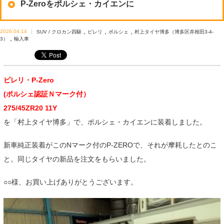
P-Zeroをポルシェ・カイエンに
,
,
,
2026.04.14
SUV / クロカン四駆
ピレリ
ポルシェ
村上タイヤ博多（博多区井相田3-4-
,
3）
輸入車
ピレリ・P-Zero
(ポルシェ認証Ｎマーク付）
275/45ZR20 11Y
を「村上タイヤ博多」で、ポルシェ・カイエンに装着しました。
新車純正装着がこのNマーク付のP-ZEROで、それが摩耗したとのこ
と。同じタイヤの新品を注文をもらいました。
○○様、お買い上げありがとうございます。