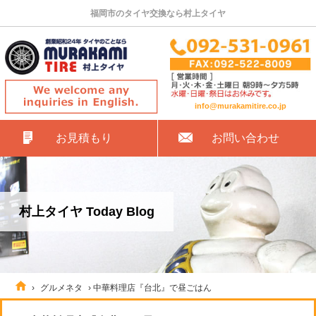
福岡市のタイヤ交換なら村上タイヤ
info@murakamitire.co.jp
お見積もり
お問い合わせ
村上タイヤ Today Blog
›
グルメネタ
›
中華料理店『台北』で昼ごはん