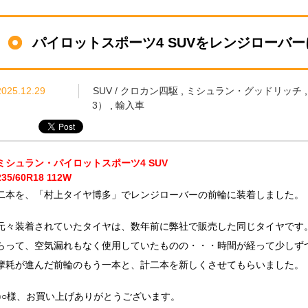
パイロットスポーツ4 SUVをレンジローバー
2025.12.29
SUV / クロカン四駆
,
ミシュラン・グッドリッチ
3）
,
輸入車
ミシュラン・パイロットスポーツ4 SUV
235/60R18 112W
二本を、「村上タイヤ博多」でレンジローバーの前輪に装着しました。
元々装着されていたタイヤは、数年前に弊社で販売した同じタイヤです
らって、空気漏れもなく使用していたものの・・・時間が経って少しず
摩耗が進んだ前輪のもう一本と、計二本を新しくさせてもらいました。
○○様、お買い上げありがとうございます。