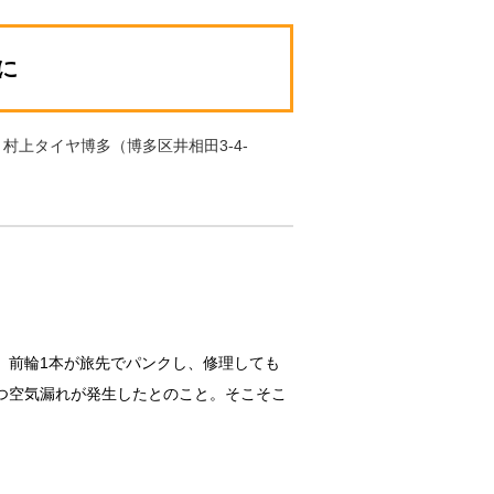
に
,
村上タイヤ博多（博多区井相田3-4-
。前輪1本が旅先でパンクし、修理しても
つ空気漏れが発生したとのこと。そこそこ