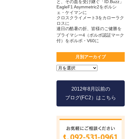
と、その血を受け継ぐ「ID.Buzz」
EagleF1 Asymmetric2をポルシ
ェ・ケイマンに
クロスクライメート3をカローラク
ロスに
連日の酷暑の折、皆様のご健勝を
プライマシー4（ボルボ認証マーク
付）をボルボ・V60に
月別アーカイブ
2012年8月以前の
ブログ(FC2）はこちら