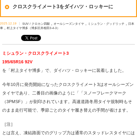
クロスクライメート3をダイハツ・ロッキーに
,
,
,
2025.12.19
SUV / クロカン四駆
オールシーズンタイヤ
ミシュラン・グッドリッチ
日本
,
車
村上タイヤ博多（博多区井相田3-4-3）
ミシュラン・クロスクライメート3
195/65R16 92V
を「村上タイヤ博多」で、ダイハツ・ロッキーに装着しました。
今年10月に発売開始になったクロスクライメート3はオールシーズン
タイヤであり、二番目の画像のように「「スノーフレークマーク
（3PMSF）」が刻印されています。高速道路冬用タイヤ規制時もそ
のまま走行可能で、季節ごとのタイヤ履き替えの手間が省けます。
［注］
とは言え、凍結路面でのグリップ力は通常のスタッドレスタイヤには