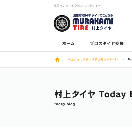
福岡市のタイヤ交換なら村上タイヤ
›
村上タイヤ博多（博多区井相田3-4-3）
›
P