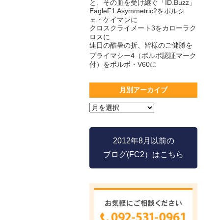
と、その血を受け継ぐ「ID.Buzz」
EagleF1 Asymmetric2をポルシ
ェ・ケイマンに
クロスクライメート3をカローラク
ロスに
連日の酷暑の折、皆様のご健勝を
プライマシー4（ボルボ認証マーク
付）をボルボ・V60に
月別アーカイブ
2012年8月以前の
ブログ(FC2）はこちら