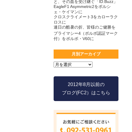
と、その血を受け継ぐ「ID.Buzz」
EagleF1 Asymmetric2をポルシ
ェ・ケイマンに
クロスクライメート3をカローラク
ロスに
連日の酷暑の折、皆様のご健勝を
プライマシー4（ボルボ認証マーク
付）をボルボ・V60に
月別アーカイブ
2012年8月以前の
ブログ(FC2）はこちら