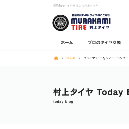
福岡市のタイヤ交換なら村上タイヤ
›
輸入車
›
プライマシー5をルノー・カングー