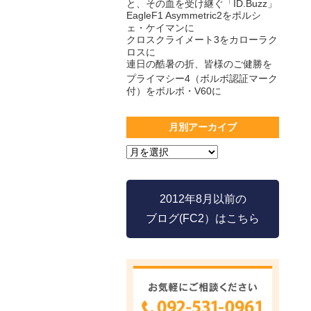
と、その血を受け継ぐ「ID.Buzz」
EagleF1 Asymmetric2をポルシ
ェ・ケイマンに
クロスクライメート3をカローラク
ロスに
連日の酷暑の折、皆様のご健勝を
プライマシー4（ボルボ認証マーク
付）をボルボ・V60に
月別アーカイブ
2012年8月以前の
ブログ(FC2）はこちら