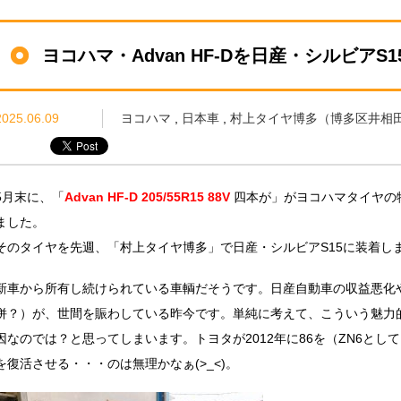
ヨコハマ・Advan HF-Dを日産・シルビアS1
2025.06.09
ヨコハマ
,
日本車
,
村上タイヤ博多（博多区井相田3
5月末に、「
Advan HF-D 205/55R15 88V
四本が」がヨコハマタイヤの
ました。
そのタイヤを先週、「村上タイヤ博多」で日産・シルビアS15に装着し
新車から所有し続けられている車輌だそうです。日産自動車の収益悪化
併？）が、世間を賑わしている昨今です。単純に考えて、こういう魅力
因なのでは？と思ってしまいます。トヨタが2012年に86を（ZN6と
を復活させる・・・のは無理かなぁ(>_<)。