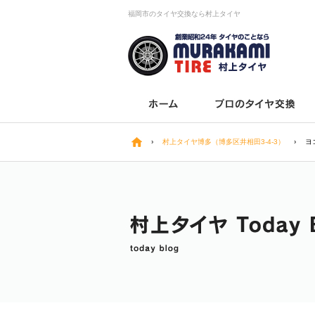
福岡市のタイヤ交換なら村上タイヤ
›
村上タイヤ博多（博多区井相田3-4-3）
›
ヨ