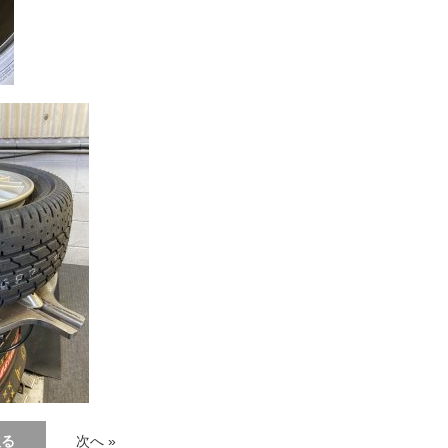
戻る
次へ »