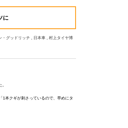
ツに
ン・グッドリッチ
,
日本車
,
村上タイヤ博
た。
「1本クギが刺さっているので、早めにタ