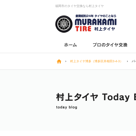
福岡市のタイヤ交換なら村上タイヤ
›
村上タイヤ博多（博多区井相田3-4-3）
›
パ