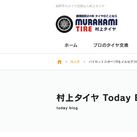
福岡市のタイヤ交換なら村上タイヤ
›
輸入車
›
パイロットスポーツ5をメルセデスB