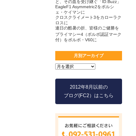
と、その血を受け継ぐ「ID.Buzz」
EagleF1 Asymmetric2をポルシ
ェ・ケイマンに
クロスクライメート3をカローラク
ロスに
連日の酷暑の折、皆様のご健勝を
プライマシー4（ボルボ認証マーク
付）をボルボ・V60に
月別アーカイブ
2012年8月以前の
ブログ(FC2）はこちら