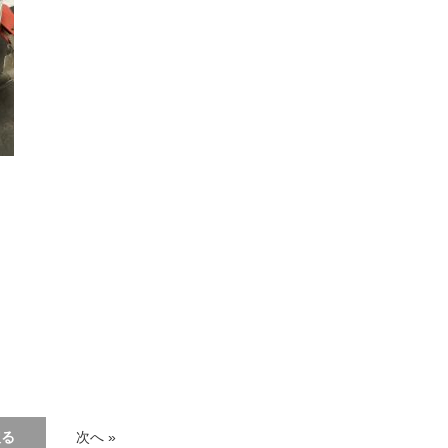
戻る
次へ »