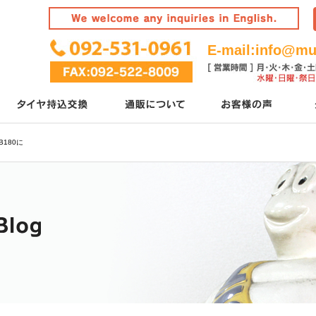
E-mail:
info@mur
180に