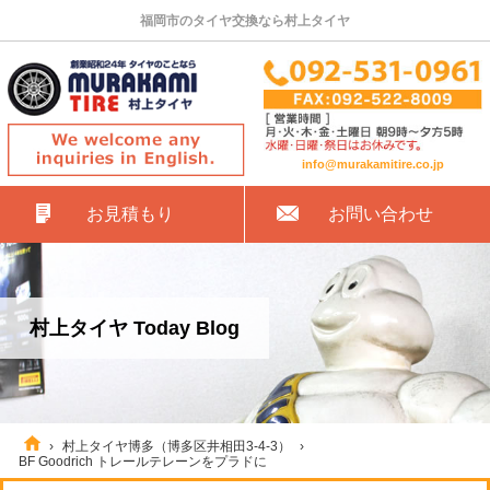
福岡市のタイヤ交換なら村上タイヤ
info@murakamitire.co.jp
お見積もり
お問い合わせ
村上タイヤ Today Blog
›
村上タイヤ博多（博多区井相田3-4-3）
›
BF Goodrich トレールテレーンをプラドに