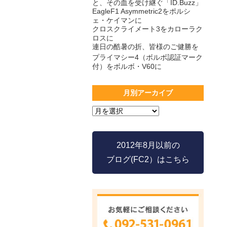
と、その血を受け継ぐ「ID.Buzz」
EagleF1 Asymmetric2をポルシ
ェ・ケイマンに
クロスクライメート3をカローラク
ロスに
連日の酷暑の折、皆様のご健勝を
プライマシー4（ボルボ認証マーク
付）をボルボ・V60に
月別アーカイブ
2012年8月以前の
ブログ(FC2）はこちら