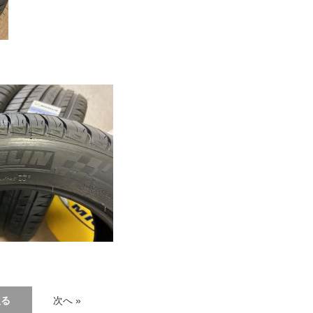
戻る
次へ »