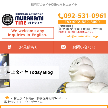
福岡市のタイヤ交換なら村上タイヤ
info@murakamitire.co.jp
お見積もり
お問い合わせ
村上タイヤ Today Blog
›
村上タイヤ博多（博多区井相田3-4-3）
›
SJ8+をいすず・ウィザードに