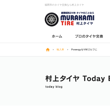
福岡市のタイヤ交換なら村上タイヤ
›
輸入車
›
PowergyをVWゴルフに