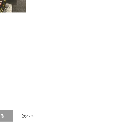
戻る
次へ »