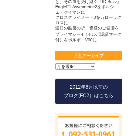
と、その血を受け継ぐ「ID.Buzz」
EagleF1 Asymmetric2をポルシ
ェ・ケイマンに
クロスクライメート3をカローラク
ロスに
連日の酷暑の折、皆様のご健勝を
プライマシー4（ボルボ認証マーク
付）をボルボ・V60に
月別アーカイブ
2012年8月以前の
ブログ(FC2）はこちら