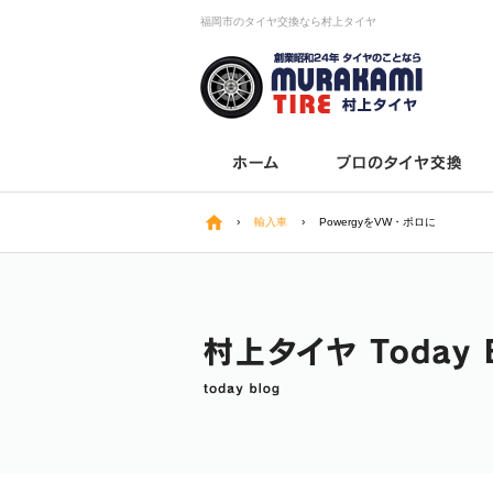
福岡市のタイヤ交換なら村上タイヤ
›
輸入車
›
PowergyをVW・ポロに