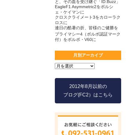
と、その血を受け継ぐ「ID.Buzz」
EagleF1 Asymmetric2をポルシ
ェ・ケイマンに
クロスクライメート3をカローラク
ロスに
連日の酷暑の折、皆様のご健勝を
プライマシー4（ボルボ認証マーク
付）をボルボ・V60に
月別アーカイブ
2012年8月以前の
ブログ(FC2）はこちら