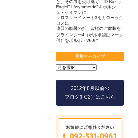
と、その血を受け継ぐ「ID.Buzz」
EagleF1 Asymmetric2をポルシ
ェ・ケイマンに
クロスクライメート3をカローラク
ロスに
連日の酷暑の折、皆様のご健勝を
プライマシー4（ボルボ認証マーク
付）をボルボ・V60に
月別アーカイブ
2012年8月以前の
ブログ(FC2）はこちら