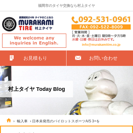
福岡市のタイヤ交換なら村上タイヤ
info@murakamitire.co.jp
お見積もり
お問い合わせ
村上タイヤ Today Blog
›
輸入車
›
日本未発売のパイロットスポーツA/S 3+を